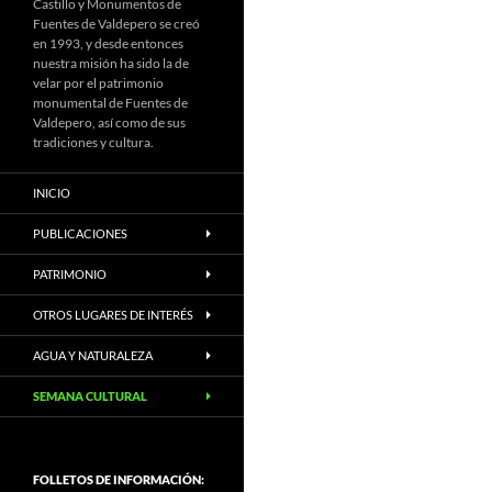
Castillo y Monumentos de
Fuentes de Valdepero se creó
en 1993, y desde entonces
nuestra misión ha sido la de
velar por el patrimonio
monumental de Fuentes de
Valdepero, así como de sus
tradiciones y cultura.
INICIO
PUBLICACIONES
PATRIMONIO
OTROS LUGARES DE INTERÉS
AGUA Y NATURALEZA
SEMANA CULTURAL
FOLLETOS DE INFORMACIÓN: