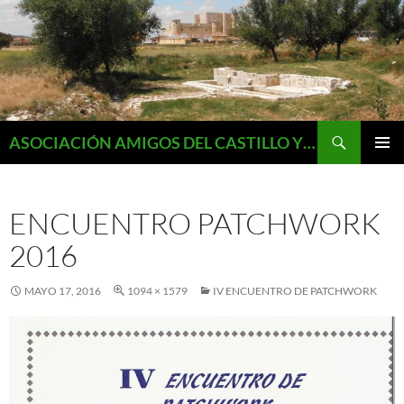
Saltar
al
contenido
Buscar
ASOCIACIÓN AMIGOS DEL CASTILLO Y MONUMENTOS DE FUENTES DE VALDEPERO
MENÚ
PRINCI
ENCUENTRO PATCHWORK
2016
MAYO 17, 2016
1094 × 1579
IV ENCUENTRO DE PATCHWORK