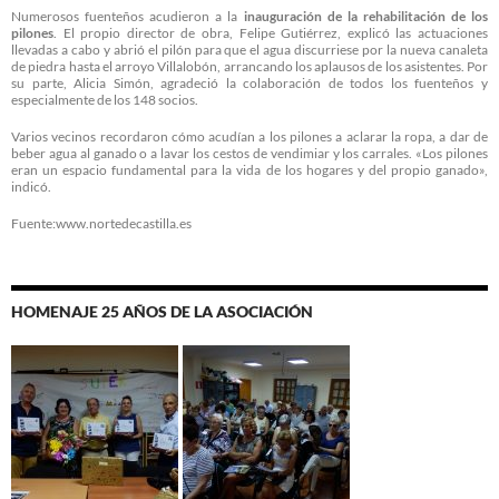
Numerosos fuenteños acudieron a la
inauguración de la rehabilitación de los
pilones
. El propio director de obra, Felipe Gutiérrez, explicó las actuaciones
llevadas a cabo y abrió el pilón para que el agua discurriese por la nueva canaleta
de piedra hasta el arroyo Villalobón, arrancando los aplausos de los asistentes. Por
su parte, Alicia Simón, agradeció la colaboración de todos los fuenteños y
especialmente de los 148 socios.
Varios vecinos recordaron cómo acudían a los pilones a aclarar la ropa, a dar de
beber agua al ganado o a lavar los cestos de vendimiar y los carrales. «Los pilones
eran un espacio fundamental para la vida de los hogares y del propio ganado»,
indicó.
Fuente:www.nortedecastilla.es
HOMENAJE 25 AÑOS DE LA ASOCIACIÓN