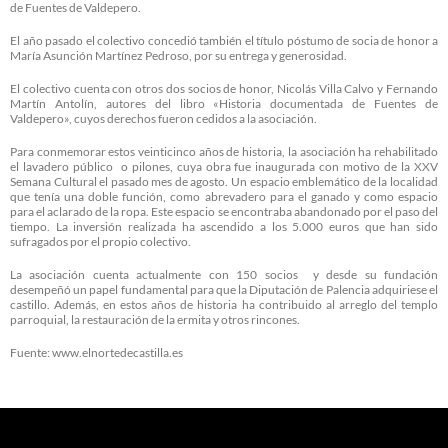
de Fuentes de Valdepero.
El año pasado el colectivo concedió también el título póstumo de socia de honor a
María Asunción Martínez Pedroso, por su entrega y generosidad.
El colectivo cuenta con otros dos socios de honor, Nicolás Villa Calvo y Fernando
Martín Antolín, autores del libro «Historia documentada de Fuentes de
Valdepero», cuyos derechos fueron cedidos a la asociación.
Para conmemorar estos veinticinco años de historia, la asociación ha rehabilitado
el lavadero público o pilones, cuya obra fue inaugurada con motivo de la XXV
Semana Cultural el pasado mes de agosto. Un espacio emblemático de la localidad
que tenía una doble función, como abrevadero para el ganado y como espacio
para el aclarado de la ropa. Este espacio se encontraba abandonado por el paso del
tiempo. La inversión realizada ha ascendido a los 5.000 euros que han sido
sufragados por el propio colectivo.
La asociación cuenta actualmente con 150 socios y desde su fundación
desempeñó un papel fundamental para que la Diputación de Palencia adquiriese el
castillo. Además, en estos años de historia ha contribuido al arreglo del templo
parroquial, la restauración de la ermita y otros rincones.
Fuente: www.elnortedecastilla.es