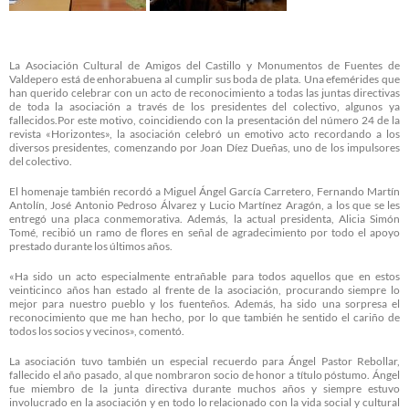
La Asociación Cultural de Amigos del Castillo y Monumentos de Fuentes de
Valdepero está de enhorabuena al cumplir sus boda de plata. Una efemérides que
han querido celebrar con un acto de reconocimiento a todas las juntas directivas
de toda la asociación a través de los presidentes del colectivo, algunos ya
fallecidos.Por este motivo, coincidiendo con la presentación del número 24 de la
revista «Horizontes», la asociación celebró un emotivo acto recordando a los
diversos presidentes, comenzando por Joan Díez Dueñas, uno de los impulsores
del colectivo.
El homenaje también recordó a Miguel Ángel García Carretero, Fernando Martín
Antolín, José Antonio Pedroso Álvarez y Lucio Martínez Aragón, a los que se les
entregó una placa conmemorativa. Además, la actual presidenta, Alicia Simón
Tomé, recibió un ramo de flores en señal de agradecimiento por todo el apoyo
prestado durante los últimos años.
«Ha sido un acto especialmente entrañable para todos aquellos que en estos
veinticinco años han estado al frente de la asociación, procurando siempre lo
mejor para nuestro pueblo y los fuenteños. Además, ha sido una sorpresa el
reconocimiento que me han hecho, por lo que también he sentido el cariño de
todos los socios y vecinos», comentó.
La asociación tuvo también un especial recuerdo para Ángel Pastor Rebollar,
fallecido el año pasado, al que nombraron socio de honor a título póstumo. Ángel
fue miembro de la junta directiva durante muchos años y siempre estuvo
involucrado en la asociación y en todo lo relacionado con la vida social y cultural