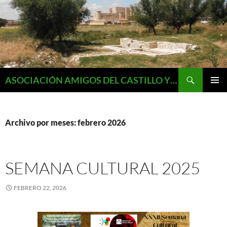
Saltar
al
contenido
Buscar
ASOCIACIÓN AMIGOS DEL CASTILLO Y MONUMENTOS DE FUENTES DE VALDEPERO
MENÚ
PRINCI
Archivo por meses: febrero 2026
SEMANA CULTURAL 2025
FEBRERO 22, 2026