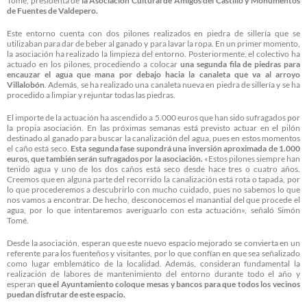
Tomé, presidenta de
la Asociación Cultural de Amigos del Castillo y Monumentos
de Fuentes de Valdepero.
Este entorno cuenta con dos pilones realizados en piedra de sillería que se
utilizaban para dar de beber al ganado y para lavar la ropa. En un primer momento,
la asociación ha realizado la limpieza del entorno. Posteriormente, el colectivo ha
actuado en los pilones, procediendo a colocar
una segunda fila de piedras para
encauzar el agua que mana por debajo hacia la canaleta que va al arroyo
Villalobón
. Además, se ha realizado una canaleta nueva en piedra de sillería y se ha
procedido a limpiar y rejuntar todas las piedras.
El importe de la actuación ha ascendido a 5.000 euros que han sido sufragados por
la propia asociación. En las próximas semanas está previsto actuar en el pilón
destinado al ganado para buscar la canalización del agua, pues en estos momentos
el caño está seco.
Esta segunda fase supondrá una inversión aproximada de 1.000
euros, que también serán sufragados por la asociación.
«Estos pilones siempre han
tenido agua y uno de los dos caños está seco desde hace tres o cuatro años.
Creemos que en alguna parte del recorrido la canalización está rota o tapada, por
lo que procederemos a descubrirlo con mucho cuidado, pues no sabemos lo que
nos vamos a encontrar. De hecho, desconocemos el manantial del que procede el
agua, por lo que intentaremos averiguarlo con esta actuación», señaló Simón
Tomé.
Desde la asociación, esperan que este nuevo espacio mejorado se convierta en un
referente para los fuenteños y visitantes, por lo que confían en que sea señalizado
como lugar emblemático de la localidad. Además, consideran fundamental la
realización de labores de mantenimiento del entorno durante todo el año y
esperan
que el Ayuntamiento coloque mesas y bancos para que todos los vecinos
puedan disfrutar de este espacio.