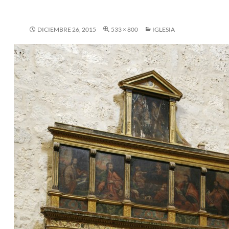
DICIEMBRE 26, 2015
533 × 800
IGLESIA