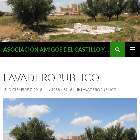
Saltar
al
contenido
Buscar
ASOCIACIÓN AMIGOS DEL CASTILLO Y MONUMENTOS DE FUENTES DE VALDEPERO
MENÚ
PRINCI
LAVADEROPUBLICO
DICIEMBRE 7, 2018
4288 × 3216
LAVADEROPUBLICO