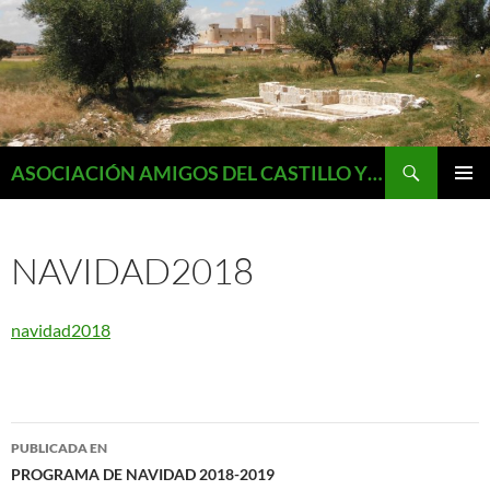
Saltar
al
contenido
Buscar
ASOCIACIÓN AMIGOS DEL CASTILLO Y MONUMENTOS DE FUENTES DE VALDEPERO
MENÚ
PRINCI
NAVIDAD2018
navidad2018
Navegación
PUBLICADA EN
de
PROGRAMA DE NAVIDAD 2018-2019