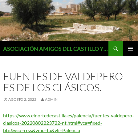
Saltar
al
contenido
Buscar
ASOCIACIÓN AMIGOS DEL CASTILLO Y MONUMENTOS DE FUENTES DE VALDEPERO
MENÚ
PRINCI
FUENTES DE VALDEPERO
ES DE LOS CLÁSICOS.
AGOSTO 2, 2022
ADMIN
https://www.elnortedecastilla.es/palencia/fuentes-valdepero-
clasicos-20220802223722-nt.html#vca=fixed-
btn&vso=rrss&vmc=fb&vli=Palencia