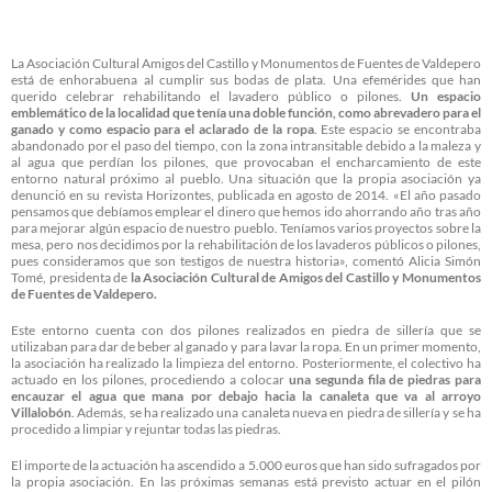
La Asociación Cultural Amigos del Castillo y Monumentos de Fuentes de Valdepero
está de enhorabuena al cumplir sus bodas de plata. Una efemérides que han
querido celebrar rehabilitando el lavadero público o pilones.
Un espacio
emblemático de la localidad que tenía una doble función, como abrevadero para el
ganado y como espacio para el aclarado de la ropa
. Este espacio se encontraba
abandonado por el paso del tiempo, con la zona intransitable debido a la maleza y
al agua que perdían los pilones, que provocaban el encharcamiento de este
entorno natural próximo al pueblo. Una situación que la propia asociación ya
denunció en su revista Horizontes, publicada en agosto de 2014. «El año pasado
pensamos que debíamos emplear el dinero que hemos ido ahorrando año tras año
para mejorar algún espacio de nuestro pueblo. Teníamos varios proyectos sobre la
mesa, pero nos decidimos por la rehabilitación de los lavaderos públicos o pilones,
pues consideramos que son testigos de nuestra historia», comentó Alicia Simón
Tomé, presidenta de
la Asociación Cultural de Amigos del Castillo y Monumentos
de Fuentes de Valdepero.
Este entorno cuenta con dos pilones realizados en piedra de sillería que se
utilizaban para dar de beber al ganado y para lavar la ropa. En un primer momento,
la asociación ha realizado la limpieza del entorno. Posteriormente, el colectivo ha
actuado en los pilones, procediendo a colocar
una segunda fila de piedras para
encauzar el agua que mana por debajo hacia la canaleta que va al arroyo
Villalobón
. Además, se ha realizado una canaleta nueva en piedra de sillería y se ha
procedido a limpiar y rejuntar todas las piedras.
El importe de la actuación ha ascendido a 5.000 euros que han sido sufragados por
la propia asociación. En las próximas semanas está previsto actuar en el pilón