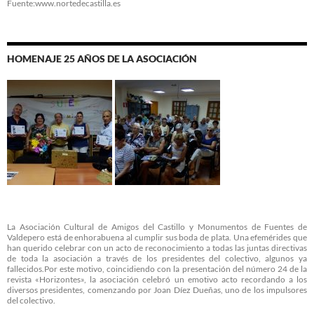
Fuente:www.nortedecastilla.es
HOMENAJE 25 AÑOS DE LA ASOCIACIÓN
La Asociación Cultural de Amigos del Castillo y Monumentos de Fuentes de
Valdepero está de enhorabuena al cumplir sus boda de plata. Una efemérides que
han querido celebrar con un acto de reconocimiento a todas las juntas directivas
de toda la asociación a través de los presidentes del colectivo, algunos ya
fallecidos.Por este motivo, coincidiendo con la presentación del número 24 de la
revista «Horizontes», la asociación celebró un emotivo acto recordando a los
diversos presidentes, comenzando por Joan Díez Dueñas, uno de los impulsores
del colectivo.