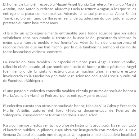
El homenaje también recordó a Miguel Ángel García Carretero, Fernando Martín
Antolín, José Antonio Pedroso Álvarez y Lucio Martínez Aragón, a los que se les
entregó una placa conmemorativa. Además, la actual presidenta, Alicia Simón
Tomé, recibió un ramo de flores en señal de agradecimiento por todo el apoyo
prestado durante los últimos años.
«Ha sido un acto especialmente entrañable para todos aquellos que en estos
veinticinco años han estado al frente de la asociación, procurando siempre lo
mejor para nuestro pueblo y los fuenteños. Además, ha sido una sorpresa el
reconocimiento que me han hecho, por lo que también he sentido el cariño de
todos los socios y vecinos», comentó.
La asociación tuvo también un especial recuerdo para Ángel Pastor Rebollar,
fallecido el año pasado, al que nombraron socio de honor a título póstumo. Ángel
fue miembro de la junta directiva durante muchos años y siempre estuvo
involucrado en la asociación y en todo lo relacionado con la vida social y cultural
de Fuentes de Valdepero.
El año pasado el colectivo concedió también el título póstumo de socia de honor a
María Asunción Martínez Pedroso, por su entrega y generosidad.
El colectivo cuenta con otros dos socios de honor, Nicolás Villa Calvo y Fernando
Martín Antolín, autores del libro «Historia documentada de Fuentes de
Valdepero», cuyos derechos fueron cedidos a la asociación.
Para conmemorar estos veinticinco años de historia, la asociación ha rehabilitado
el lavadero público o pilones, cuya obra fue inaugurada con motivo de la XXV
Semana Cultural el pasado mes de agosto. Un espacio emblemático de la localidad