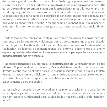
destinado al ganado para buscar la canalización del agua, pues en estos momentos
el caño está seco.
Esta segunda fase supondrá una inversión aproximada de 1.000
euros, que también serán sufragados por la asociación.
«Estos pilones siempre han
tenido agua y uno de los dos caños está seco desde hace tres o cuatro años.
Creemos que en alguna parte del recorrido la canalización está rota o tapada, por
lo que procederemos a descubrirlo con mucho cuidado, pues no sabemos lo que
nos vamos a encontrar. De hecho, desconocemos el manantial del que procede el
agua, por lo que intentaremos averiguarlo con esta actuación», señaló Simón
Tomé.
Desde la asociación, esperan que este nuevo espacio mejorado se convierta en un
referente para los fuenteños y visitantes, por lo que confían en que sea señalizado
como lugar emblemático de la localidad. Además, consideran fundamental la
realización de labores de mantenimiento del entorno durante todo el año y
esperan
que el Ayuntamiento coloque mesas y bancos para que todos los vecinos
puedan disfrutar de este espacio.
Numerosos fuenteños acudieron a la
inauguración de la rehabilitación de los
pilones
. El propio director de obra, Felipe Gutiérrez, explicó las actuaciones
llevadas a cabo y abrió el pilón para que el agua discurriese por la nueva canaleta
de piedra hasta el arroyo Villalobón, arrancando los aplausos de los asistentes. Por
su parte, Alicia Simón, agradeció la colaboración de todos los fuenteños y
especialmente de los 148 socios.
Varios vecinos recordaron cómo acudían a los pilones a aclarar la ropa, a dar de
beber agua al ganado o a lavar los cestos de vendimiar y los carrales. «Los pilones
eran un espacio fundamental para la vida de los hogares y del propio ganado»,
indicó.