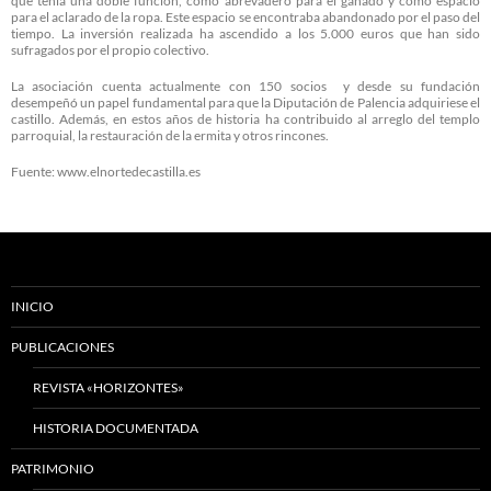
que tenía una doble función, como abrevadero para el ganado y como espacio
para el aclarado de la ropa. Este espacio se encontraba abandonado por el paso del
tiempo. La inversión realizada ha ascendido a los 5.000 euros que han sido
sufragados por el propio colectivo.
La asociación cuenta actualmente con 150 socios y desde su fundación
desempeñó un papel fundamental para que la Diputación de Palencia adquiriese el
castillo. Además, en estos años de historia ha contribuido al arreglo del templo
parroquial, la restauración de la ermita y otros rincones.
Fuente: www.elnortedecastilla.es
INICIO
PUBLICACIONES
REVISTA «HORIZONTES»
HISTORIA DOCUMENTADA
PATRIMONIO