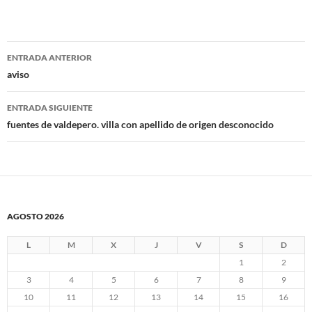
Navegación
ENTRADA ANTERIOR
de
aviso
entradas
ENTRADA SIGUIENTE
fuentes de valdepero. villa con apellido de origen desconocido
AGOSTO 2026
L
M
X
J
V
S
D
1
2
3
4
5
6
7
8
9
10
11
12
13
14
15
16