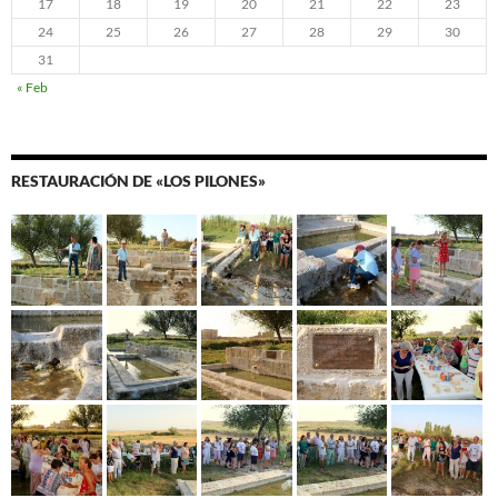
17
18
19
20
21
22
23
24
25
26
27
28
29
30
31
« Feb
RESTAURACIÓN DE «LOS PILONES»