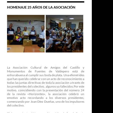
HOMENAJE 25 AÑOS DE LA ASOCIACIÓN
La Asociación Cultural de Amigos del Castillo y
Monumentos de Fuentes de Valdepero está de
enhorabuena al cumplir sus boda de plata. Una efemérides
que han querido celebrar con un acto de reconocimiento a
todas las juntas directivas de toda la asociación a través de
los presidentes del colectivo, algunos ya fallecidos.Por este
motivo, coincidiendo con la presentación del número 24
de la revista «Horizontes», la asociación celebró un
emotivo acto recordando a los diversos presidentes,
comenzando por Joan Díez Dueñas, uno de los impulsores
del colectivo.