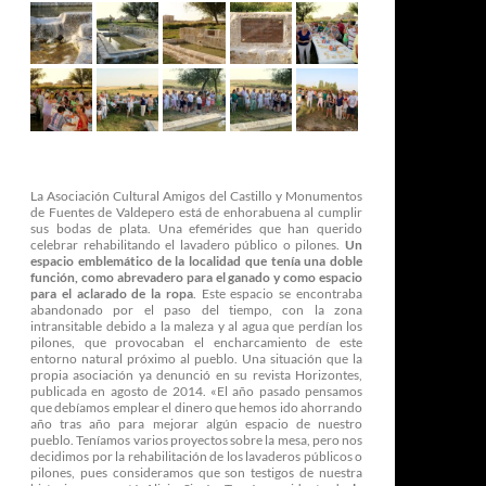
La Asociación Cultural Amigos del Castillo y Monumentos
de Fuentes de Valdepero está de enhorabuena al cumplir
sus bodas de plata. Una efemérides que han querido
celebrar rehabilitando el lavadero público o pilones.
Un
espacio emblemático de la localidad que tenía una doble
función, como abrevadero para el ganado y como espacio
para el aclarado de la ropa
. Este espacio se encontraba
abandonado por el paso del tiempo, con la zona
intransitable debido a la maleza y al agua que perdían los
pilones, que provocaban el encharcamiento de este
entorno natural próximo al pueblo. Una situación que la
propia asociación ya denunció en su revista Horizontes,
publicada en agosto de 2014. «El año pasado pensamos
que debíamos emplear el dinero que hemos ido ahorrando
año tras año para mejorar algún espacio de nuestro
pueblo. Teníamos varios proyectos sobre la mesa, pero nos
decidimos por la rehabilitación de los lavaderos públicos o
pilones, pues consideramos que son testigos de nuestra