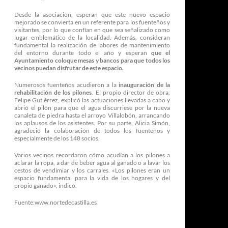
Desde la asociación, esperan que este nuevo espacio
mejorado se convierta en un referente para los fuenteños y
visitantes, por lo que confían en que sea señalizado como
lugar emblemático de la localidad. Además, consideran
fundamental la realización de labores de mantenimiento
del entorno durante todo el año y esperan
que el
Ayuntamiento coloque mesas y bancos para que todos los
vecinos puedan disfrutar de este espacio.
Numerosos fuenteños acudieron a la
inauguración de la
rehabilitación de los pilones
. El propio director de obra,
Felipe Gutiérrez, explicó las actuaciones llevadas a cabo y
abrió el pilón para que el agua discurriese por la nueva
canaleta de piedra hasta el arroyo Villalobón, arrancando
los aplausos de los asistentes. Por su parte, Alicia Simón,
agradeció la colaboración de todos los fuenteños y
especialmente de los 148 socios.
Varios vecinos recordaron cómo acudían a los pilones a
aclarar la ropa, a dar de beber agua al ganado o a lavar los
cestos de vendimiar y los carrales. «Los pilones eran un
espacio fundamental para la vida de los hogares y del
propio ganado», indicó.
Fuente:www.nortedecastilla.es