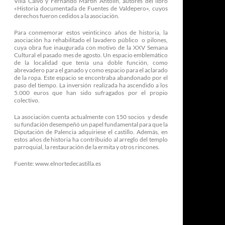
Villa Calvo y Fernando Martín Antolín, autores del libro
«Historia documentada de Fuentes de Valdepero», cuyos
derechos fueron cedidos a la asociación.
Para conmemorar estos veinticinco años de historia, la
asociación ha rehabilitado el lavadero público o pilones,
cuya obra fue inaugurada con motivo de la XXV Semana
Cultural el pasado mes de agosto. Un espacio emblemático
de la localidad que tenía una doble función, como
abrevadero para el ganado y como espacio para el aclarado
de la ropa. Este espacio se encontraba abandonado por el
paso del tiempo. La inversión realizada ha ascendido a los
5.000 euros que han sido sufragados por el propio
colectivo.
La asociación cuenta actualmente con 150 socios y desde
su fundación desempeñó un papel fundamental para que la
Diputación de Palencia adquiriese el castillo. Además, en
estos años de historia ha contribuido al arreglo del templo
parroquial, la restauración de la ermita y otros rincones.
Fuente: www.elnortedecastilla.es