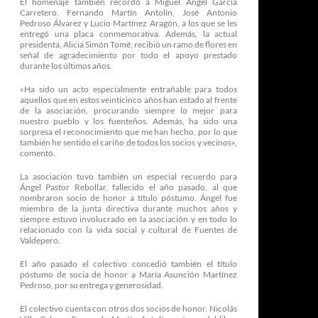
El homenaje también recordó a Miguel Ángel García
Carretero, Fernando Martín Antolín, José Antonio
Pedroso Álvarez y Lucio Martínez Aragón, a los que se les
entregó una placa conmemorativa. Además, la actual
presidenta, Alicia Simón Tomé, recibió un ramo de flores en
señal de agradecimiento por todo el apoyo prestado
durante los últimos años.
«Ha sido un acto especialmente entrañable para todos
aquellos que en estos veinticinco años han estado al frente
de la asociación, procurando siempre lo mejor para
nuestro pueblo y los fuenteños. Además, ha sido una
sorpresa el reconocimiento que me han hecho, por lo que
también he sentido el cariño de todos los socios y vecinos»,
comentó.
La asociación tuvo también un especial recuerdo para
Ángel Pastor Rebollar, fallecido el año pasado, al que
nombraron socio de honor a título póstumo. Ángel fue
miembro de la junta directiva durante muchos años y
siempre estuvo involucrado en la asociación y en todo lo
relacionado con la vida social y cultural de Fuentes de
Valdepero.
El año pasado el colectivo concedió también el título
póstumo de socia de honor a María Asunción Martínez
Pedroso, por su entrega y generosidad.
El colectivo cuenta con otros dos socios de honor, Nicolás