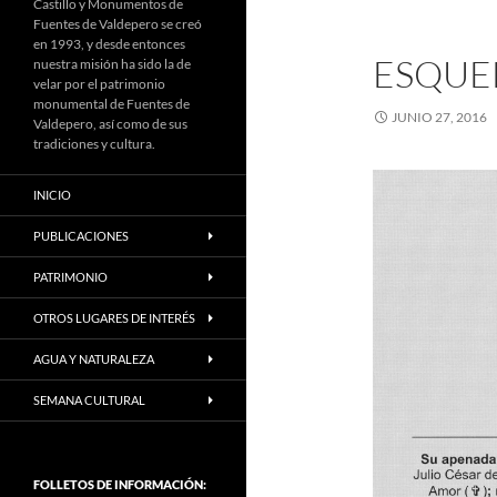
Castillo y Monumentos de
Fuentes de Valdepero se creó
en 1993, y desde entonces
ESQUE
nuestra misión ha sido la de
velar por el patrimonio
monumental de Fuentes de
JUNIO 27, 2016
Valdepero, así como de sus
tradiciones y cultura.
INICIO
PUBLICACIONES
PATRIMONIO
OTROS LUGARES DE INTERÉS
AGUA Y NATURALEZA
SEMANA CULTURAL
FOLLETOS DE INFORMACIÓN: