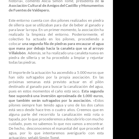
historia», comentó Alicia Simón Tomé, presidenta de
la
Asociación Cultural de Amigos del Castillo y Monumentos
de Fuentes de Valdepero.
Este entorno cuenta con dos pilones realizados en piedra
de sillería que se utilizaban para dar de beber al ganado y
para lavar la ropa. En un primer momento, la asociación ha
realizado la limpieza del entorno. Posteriormente, el
colectivo ha actuado en los pilones, procediendo a
colocar
una segunda fila de piedras para encauzar el agua
que mana por debajo hacia la canaleta que va al arroyo
Villalobón
. Además, se ha realizado una canaleta nueva en
piedra de sillería y se ha procedido a limpiar y rejuntar
todas las piedras.
El importe de la actuación ha ascendido a 5.000 euros que
han sido sufragados por la propia asociación. En las
próximas semanas está previsto actuar en el pilón
destinado al ganado para buscar la canalización del agua,
pues en estos momentos el caño está seco.
Esta segunda
fase supondrá una inversión aproximada de 1.000 euros,
que también serán sufragados por la asociación.
«Estos
pilones siempre han tenido agua y uno de los dos caños
está seco desde hace tres o cuatro años. Creemos que en
alguna parte del recorrido la canalización está rota o
tapada, por lo que procederemos a descubrirlo con mucho
cuidado, pues no sabemos lo que nos vamos a encontrar.
De hecho, desconocemos el manantial del que procede el
agua, por lo que intentaremos averiguarlo con esta
actuación», señaló Simón Tomé.