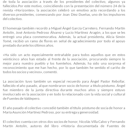
de toda la asociación a través de los presidentes del colectivo, algunos ya
fallecidos.Por este motivo, coincidiendo con la presentación del número 24 de la
revista «Horizontes», la asociación celebró un emotivo acto recordando a los
diversos presidentes, comenzando por Joan Díez Dueñas, uno de los impulsores
del colectivo.
El homenaje también recordó a Miguel Ángel García Carretero, Fernando Martín
Antolín, José Antonio Pedroso Álvarez y Lucio Martínez Aragón, a los que se les
entregó una placa conmemorativa. Además, la actual presidenta, Alicia Simón
Tomé, recibió un ramo de flores en señal de agradecimiento por todo el apoyo
prestado durante los últimos años.
«Ha sido un acto especialmente entrañable para todos aquellos que en estos
veinticinco años han estado al frente de la asociación, procurando siempre lo
mejor para nuestro pueblo y los fuenteños. Además, ha sido una sorpresa el
reconocimiento que me han hecho, por lo que también he sentido el cariño de
todos los socios y vecinos», comentó.
La asociación tuvo también un especial recuerdo para Ángel Pastor Rebollar,
fallecido el año pasado, al que nombraron socio de honor a título póstumo. Ángel
fue miembro de la junta directiva durante muchos años y siempre estuvo
involucrado en la asociación y en todo lo relacionado con la vida social y cultural
de Fuentes de Valdepero.
El año pasado el colectivo concedió también el título póstumo de socia de honor a
María Asunción Martínez Pedroso, por su entrega y generosidad.
El colectivo cuenta con otros dos socios de honor, Nicolás Villa Calvo y Fernando
Martín Antolín, autores del libro «Historia documentada de Fuentes de