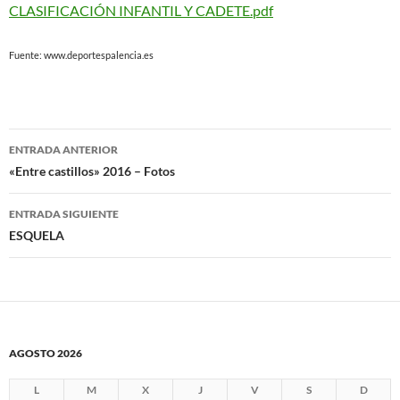
CLASIFICACIÓN INFANTIL Y CADETE.pdf
Fuente: www.deportespalencia.es
Navegación
ENTRADA ANTERIOR
de
«Entre castillos» 2016 – Fotos
entradas
ENTRADA SIGUIENTE
ESQUELA
AGOSTO 2026
L
M
X
J
V
S
D