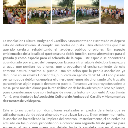
La Asociación Cultural Amigos del Castillo y Monumentos de Fuentes de Valdepero
está de enhorabuena al cumplir sus bodas de plata. Una efemérides que han
querido celebrar rehabilitando el lavadero público o pilones.
Un espacio
emblemático de la localidad que tenía una doble función, como abrevadero para el
ganado y como espacio para el aclarado de la ropa
. Este espacio se encontraba
abandonado por el paso del tiempo, con la zona intransitable debido a la maleza y
al agua que perdían los pilones, que provocaban el encharcamiento de este
entorno natural próximo al pueblo. Una situación que la propia asociación ya
denunció en su revista Horizontes, publicada en agosto de 2014. «El año pasado
pensamos que debíamos emplear el dinero que hemos ido ahorrando año tras año
para mejorar algún espacio de nuestro pueblo. Teníamos varios proyectos sobre la
mesa, pero nos decidimos por la rehabilitación de los lavaderos públicos o pilones,
pues consideramos que son testigos de nuestra historia», comentó Alicia Simón
Tomé, presidenta de
la Asociación Cultural de Amigos del Castillo y Monumentos
de Fuentes de Valdepero.
Este entorno cuenta con dos pilones realizados en piedra de sillería que se
utilizaban para dar de beber al ganado y para lavar la ropa. En un primer momento,
la asociación ha realizado la limpieza del entorno. Posteriormente, el colectivo ha
actuado en los pilones, procediendo a colocar
una segunda fila de piedras para
encauzar el agua que mana por debajo hacia la canaleta que va al arroyo