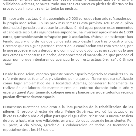
Villalobón
. Además, se ha realizado una canaleta nueva en piedra de sillería y se ha
procedido a limpiar y rejuntar todas las piedras.
El importe de la actuación ha ascendido a 5.000 euros que han sido sufragados por
la propia asociación. En las próximas semanas está previsto actuar en el pilón
destinado al ganado para buscar la canalización del agua, pues en estos momentos
el caño está seco.
Esta segunda fase supondrá una inversión aproximada de 1.000
euros, que también serán sufragados por la asociación.
«Estos pilones siempre han
tenido agua y uno de los dos caños está seco desde hace tres o cuatro años.
Creemos que en alguna parte del recorrido la canalización está rota o tapada, por
lo que procederemos a descubrirlo con mucho cuidado, pues no sabemos lo que
nos vamos a encontrar. De hecho, desconocemos el manantial del que procede el
agua, por lo que intentaremos averiguarlo con esta actuación», señaló Simón
Tomé.
Desde la asociación, esperan que este nuevo espacio mejorado se convierta en un
referente para los fuenteños y visitantes, por lo que confían en que sea señalizado
como lugar emblemático de la localidad. Además, consideran fundamental la
realización de labores de mantenimiento del entorno durante todo el año y
esperan
que el Ayuntamiento coloque mesas y bancos para que todos los vecinos
puedan disfrutar de este espacio.
Numerosos fuenteños acudieron a la
inauguración de la rehabilitación de los
pilones
. El propio director de obra, Felipe Gutiérrez, explicó las actuaciones
llevadas a cabo y abrió el pilón para que el agua discurriese por la nueva canaleta
de piedra hasta el arroyo Villalobón, arrancando los aplausos de los asistentes. Por
su parte, Alicia Simón, agradeció la colaboración de todos los fuenteños y
especialmente de los 148 socios.