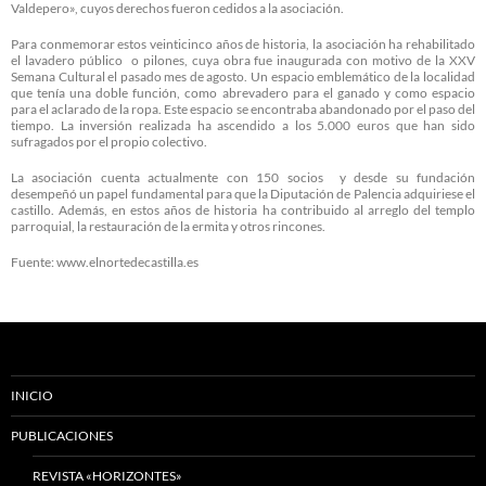
Valdepero», cuyos derechos fueron cedidos a la asociación.
Para conmemorar estos veinticinco años de historia, la asociación ha rehabilitado
el lavadero público o pilones, cuya obra fue inaugurada con motivo de la XXV
Semana Cultural el pasado mes de agosto. Un espacio emblemático de la localidad
que tenía una doble función, como abrevadero para el ganado y como espacio
para el aclarado de la ropa. Este espacio se encontraba abandonado por el paso del
tiempo. La inversión realizada ha ascendido a los 5.000 euros que han sido
sufragados por el propio colectivo.
La asociación cuenta actualmente con 150 socios y desde su fundación
desempeñó un papel fundamental para que la Diputación de Palencia adquiriese el
castillo. Además, en estos años de historia ha contribuido al arreglo del templo
parroquial, la restauración de la ermita y otros rincones.
Fuente: www.elnortedecastilla.es
INICIO
PUBLICACIONES
REVISTA «HORIZONTES»