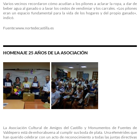
Varios vecinos recordaron cómo acudían a los pilones a aclarar la ropa, a dar de
beber agua al ganado o a lavar los cestos de vendimiar y los carrales. «Los pilones
eran un espacio fundamental para la vida de los hogares y del propio ganado»,
indicó.
Fuente:www.nortedecastilla.es
HOMENAJE 25 AÑOS DE LA ASOCIACIÓN
La Asociación Cultural de Amigos del Castillo y Monumentos de Fuentes de
Valdepero está de enhorabuena al cumplir sus boda de plata. Una efemérides que
han querido celebrar con un acto de reconocimiento a todas las juntas directivas