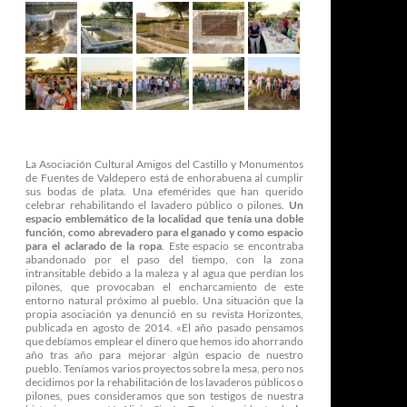
La Asociación Cultural Amigos del Castillo y Monumentos
de Fuentes de Valdepero está de enhorabuena al cumplir
sus bodas de plata. Una efemérides que han querido
celebrar rehabilitando el lavadero público o pilones.
Un
espacio emblemático de la localidad que tenía una doble
función, como abrevadero para el ganado y como espacio
para el aclarado de la ropa
. Este espacio se encontraba
abandonado por el paso del tiempo, con la zona
intransitable debido a la maleza y al agua que perdían los
pilones, que provocaban el encharcamiento de este
entorno natural próximo al pueblo. Una situación que la
propia asociación ya denunció en su revista Horizontes,
publicada en agosto de 2014. «El año pasado pensamos
que debíamos emplear el dinero que hemos ido ahorrando
año tras año para mejorar algún espacio de nuestro
pueblo. Teníamos varios proyectos sobre la mesa, pero nos
decidimos por la rehabilitación de los lavaderos públicos o
pilones, pues consideramos que son testigos de nuestra