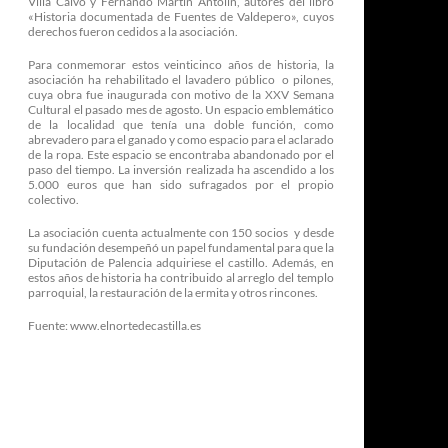
Villa Calvo y Fernando Martín Antolín, autores del libro
«Historia documentada de Fuentes de Valdepero», cuyos
derechos fueron cedidos a la asociación.
Para conmemorar estos veinticinco años de historia, la
asociación ha rehabilitado el lavadero público o pilones,
cuya obra fue inaugurada con motivo de la XXV Semana
Cultural el pasado mes de agosto. Un espacio emblemático
de la localidad que tenía una doble función, como
abrevadero para el ganado y como espacio para el aclarado
de la ropa. Este espacio se encontraba abandonado por el
paso del tiempo. La inversión realizada ha ascendido a los
5.000 euros que han sido sufragados por el propio
colectivo.
La asociación cuenta actualmente con 150 socios y desde
su fundación desempeñó un papel fundamental para que la
Diputación de Palencia adquiriese el castillo. Además, en
estos años de historia ha contribuido al arreglo del templo
parroquial, la restauración de la ermita y otros rincones.
Fuente: www.elnortedecastilla.es