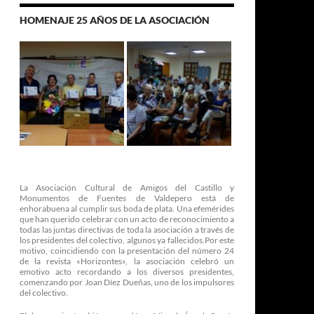
HOMENAJE 25 AÑOS DE LA ASOCIACIÓN
La Asociación Cultural de Amigos del Castillo y
Monumentos de Fuentes de Valdepero está de
enhorabuena al cumplir sus boda de plata. Una efemérides
que han querido celebrar con un acto de reconocimiento a
todas las juntas directivas de toda la asociación a través de
los presidentes del colectivo, algunos ya fallecidos.Por este
motivo, coincidiendo con la presentación del número 24
de la revista «Horizontes», la asociación celebró un
emotivo acto recordando a los diversos presidentes,
comenzando por Joan Díez Dueñas, uno de los impulsores
del colectivo.