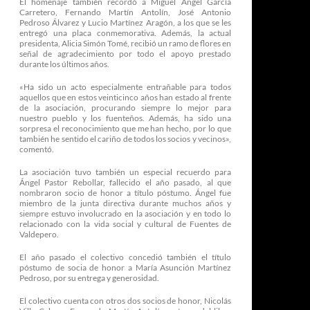
El homenaje también recordó a Miguel Ángel García
Carretero, Fernando Martín Antolín, José Antonio
Pedroso Álvarez y Lucio Martínez Aragón, a los que se les
entregó una placa conmemorativa. Además, la actual
presidenta, Alicia Simón Tomé, recibió un ramo de flores en
señal de agradecimiento por todo el apoyo prestado
durante los últimos años.
«Ha sido un acto especialmente entrañable para todos
aquellos que en estos veinticinco años han estado al frente
de la asociación, procurando siempre lo mejor para
nuestro pueblo y los fuenteños. Además, ha sido una
sorpresa el reconocimiento que me han hecho, por lo que
también he sentido el cariño de todos los socios y vecinos»,
comentó.
La asociación tuvo también un especial recuerdo para
Ángel Pastor Rebollar, fallecido el año pasado, al que
nombraron socio de honor a título póstumo. Ángel fue
miembro de la junta directiva durante muchos años y
siempre estuvo involucrado en la asociación y en todo lo
relacionado con la vida social y cultural de Fuentes de
Valdepero.
El año pasado el colectivo concedió también el título
póstumo de socia de honor a María Asunción Martínez
Pedroso, por su entrega y generosidad.
El colectivo cuenta con otros dos socios de honor, Nicolás