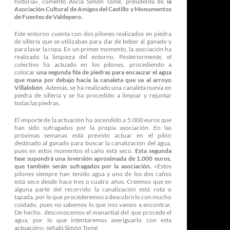
historia», comentó Alicia Simón Tomé, presidenta de
la
Asociación Cultural de Amigos del Castillo y Monumentos
de Fuentes de Valdepero.
Este entorno cuenta con dos pilones realizados en piedra
de sillería que se utilizaban para dar de beber al ganado y
para lavar la ropa. En un primer momento, la asociación ha
realizado la limpieza del entorno. Posteriormente, el
colectivo ha actuado en los pilones, procediendo a
colocar
una segunda fila de piedras para encauzar el agua
que mana por debajo hacia la canaleta que va al arroyo
Villalobón
. Además, se ha realizado una canaleta nueva en
piedra de sillería y se ha procedido a limpiar y rejuntar
todas las piedras.
El importe de la actuación ha ascendido a 5.000 euros que
han sido sufragados por la propia asociación. En las
próximas semanas está previsto actuar en el pilón
destinado al ganado para buscar la canalización del agua,
pues en estos momentos el caño está seco.
Esta segunda
fase supondrá una inversión aproximada de 1.000 euros,
que también serán sufragados por la asociación.
«Estos
pilones siempre han tenido agua y uno de los dos caños
está seco desde hace tres o cuatro años. Creemos que en
alguna parte del recorrido la canalización está rota o
tapada, por lo que procederemos a descubrirlo con mucho
cuidado, pues no sabemos lo que nos vamos a encontrar.
De hecho, desconocemos el manantial del que procede el
agua, por lo que intentaremos averiguarlo con esta
actuación», señaló Simón Tomé.