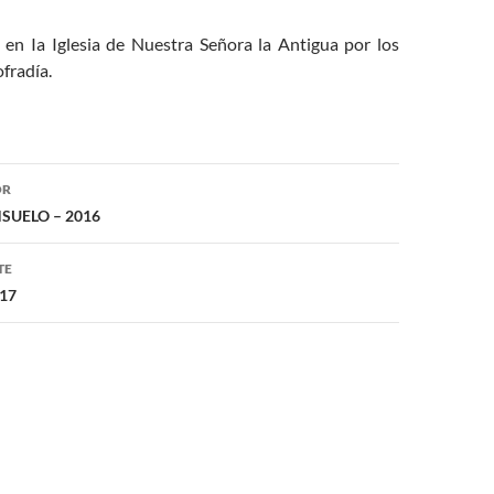
 en Ia Iglesia de Nuestra Señora la Antigua por los
ofradía.
ón
OR
SUELO – 2016
TE
17