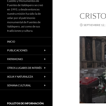
Castillo y Monumentos de
Fuentes de Valdepero se creó
en 1993, y desde entonces
CRISTO
nuestra misión ha sido la de
velar por el patrimonio
monumental de Fuentes de
SEPTIEMBRE 12,
Valdepero, así como de sus
tradiciones y cultura.
INICIO
PUBLICACIONES
PATRIMONIO
OTROS LUGARES DE INTERÉS
AGUA Y NATURALEZA
SEMANA CULTURAL
FOLLETOS DE INFORMACIÓN: