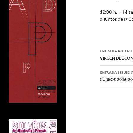
12:00 h. – Misa
difuntos de la C
Navegaci
ENTRADA ANTERI
de
VIRGEN DEL CON
entradas
ENTRADA SIGUIEN
CURSOS 2016-20