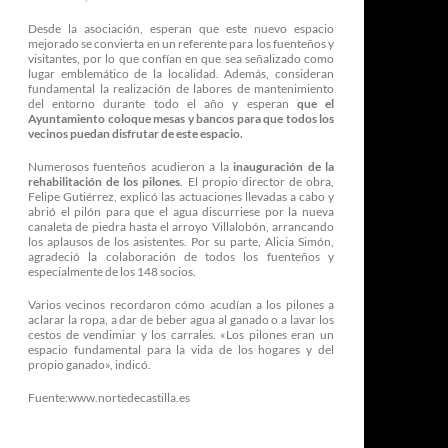
Desde la asociación, esperan que este nuevo espacio
mejorado se convierta en un referente para los fuenteños y
visitantes, por lo que confían en que sea señalizado como
lugar emblemático de la localidad. Además, consideran
fundamental la realización de labores de mantenimiento
del entorno durante todo el año y esperan
que el
Ayuntamiento coloque mesas y bancos para que todos los
vecinos puedan disfrutar de este espacio.
Numerosos fuenteños acudieron a la
inauguración de la
rehabilitación de los pilones
. El propio director de obra,
Felipe Gutiérrez, explicó las actuaciones llevadas a cabo y
abrió el pilón para que el agua discurriese por la nueva
canaleta de piedra hasta el arroyo Villalobón, arrancando
los aplausos de los asistentes. Por su parte, Alicia Simón,
agradeció la colaboración de todos los fuenteños y
especialmente de los 148 socios.
Varios vecinos recordaron cómo acudían a los pilones a
aclarar la ropa, a dar de beber agua al ganado o a lavar los
cestos de vendimiar y los carrales. «Los pilones eran un
espacio fundamental para la vida de los hogares y del
propio ganado», indicó.
Fuente:www.nortedecastilla.es