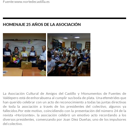
Fuente:www.nortedecastilla.es
HOMENAJE 25 AÑOS DE LA ASOCIACIÓN
La Asociación Cultural de Amigos del Castillo y Monumentos de Fuentes de
Valdepero está de enhorabuena al cumplir sus boda de plata. Una efemérides que
han querido celebrar con un acto de reconocimiento a todas las juntas directivas
de toda la asociación a través de los presidentes del colectivo, algunos ya
fallecidos.Por este motivo, coincidiendo con la presentación del número 24 de la
revista «Horizontes», la asociación celebró un emotivo acto recordando a los
diversos presidentes, comenzando por Joan Díez Dueñas, uno de los impulsores
del colectivo.