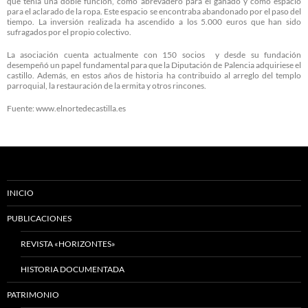
que tenía una doble función, como abrevadero para el ganado y como espacio
para el aclarado de la ropa. Este espacio se encontraba abandonado por el paso del
tiempo. La inversión realizada ha ascendido a los 5.000 euros que han sido
sufragados por el propio colectivo.
La asociación cuenta actualmente con 150 socios y desde su fundación
desempeñó un papel fundamental para que la Diputación de Palencia adquiriese el
castillo. Además, en estos años de historia ha contribuido al arreglo del templo
parroquial, la restauración de la ermita y otros rincones.
Fuente: www.elnortedecastilla.es
INICIO
PUBLICACIONES
REVISTA «HORIZONTES»
HISTORIA DOCUMENTADA
PATRIMONIO