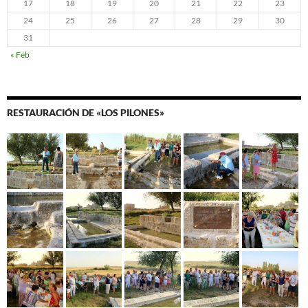
17
18
19
20
21
22
23
24
25
26
27
28
29
30
31
« Feb
RESTAURACIÓN DE «LOS PILONES»