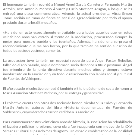
El homenaje también recordó a Miguel Ángel García Carretero, Fernando Martín
Antolín, José Antonio Pedroso Álvarez y Lucio Martínez Aragón, a los que se les
entregó una placa conmemorativa. Además, la actual presidenta, Alicia Simón
Tomé, recibió un ramo de flores en señal de agradecimiento por todo el apoyo
prestado durante los últimos años.
«Ha sido un acto especialmente entrañable para todos aquellos que en estos
veinticinco años han estado al frente de la asociación, procurando siempre lo
mejor para nuestro pueblo y los fuenteños. Además, ha sido una sorpresa el
reconocimiento que me han hecho, por lo que también he sentido el cariño de
todos los socios y vecinos», comentó.
La asociación tuvo también un especial recuerdo para Ángel Pastor Rebollar,
fallecido el año pasado, al que nombraron socio de honor a título póstumo. Ángel
fue miembro de la junta directiva durante muchos años y siempre estuvo
involucrado en la asociación y en todo lo relacionado con la vida social y cultural
de Fuentes de Valdepero.
El año pasado el colectivo concedió también el título póstumo de socia de honor a
María Asunción Martínez Pedroso, por su entrega y generosidad.
El colectivo cuenta con otros dos socios de honor, Nicolás Villa Calvo y Fernando
Martín Antolín, autores del libro «Historia documentada de Fuentes de
Valdepero», cuyos derechos fueron cedidos a la asociación.
Para conmemorar estos veinticinco años de historia, la asociación ha rehabilitado
el lavadero público o pilones, cuya obra fue inaugurada con motivo de la XXV
Semana Cultural el pasado mes de agosto. Un espacio emblemático de la localidad