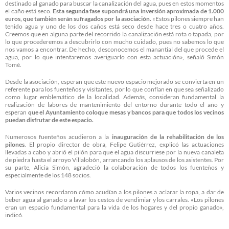
destinado al ganado para buscar la canalización del agua, pues en estos momentos
el caño está seco.
Esta segunda fase supondrá una inversión aproximada de 1.000
euros, que también serán sufragados por la asociación.
«Estos pilones siempre han
tenido agua y uno de los dos caños está seco desde hace tres o cuatro años.
Creemos que en alguna parte del recorrido la canalización está rota o tapada, por
lo que procederemos a descubrirlo con mucho cuidado, pues no sabemos lo que
nos vamos a encontrar. De hecho, desconocemos el manantial del que procede el
agua, por lo que intentaremos averiguarlo con esta actuación», señaló Simón
Tomé.
Desde la asociación, esperan que este nuevo espacio mejorado se convierta en un
referente para los fuenteños y visitantes, por lo que confían en que sea señalizado
como lugar emblemático de la localidad. Además, consideran fundamental la
realización de labores de mantenimiento del entorno durante todo el año y
esperan
que el Ayuntamiento coloque mesas y bancos para que todos los vecinos
puedan disfrutar de este espacio.
Numerosos fuenteños acudieron a la
inauguración de la rehabilitación de los
pilones
. El propio director de obra, Felipe Gutiérrez, explicó las actuaciones
llevadas a cabo y abrió el pilón para que el agua discurriese por la nueva canaleta
de piedra hasta el arroyo Villalobón, arrancando los aplausos de los asistentes. Por
su parte, Alicia Simón, agradeció la colaboración de todos los fuenteños y
especialmente de los 148 socios.
Varios vecinos recordaron cómo acudían a los pilones a aclarar la ropa, a dar de
beber agua al ganado o a lavar los cestos de vendimiar y los carrales. «Los pilones
eran un espacio fundamental para la vida de los hogares y del propio ganado»,
indicó.