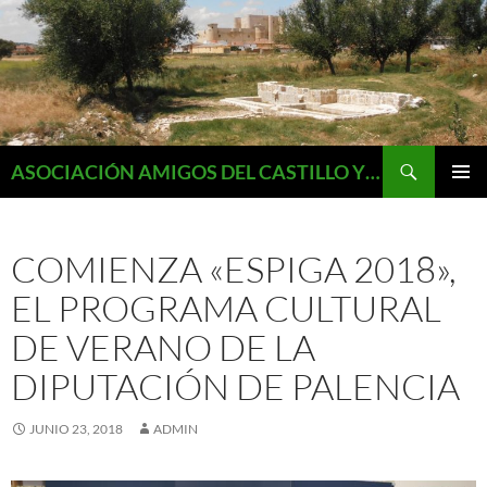
Saltar
al
contenido
Buscar
ASOCIACIÓN AMIGOS DEL CASTILLO Y MONUMENTOS DE FUENTES DE VALDEPERO
MENÚ
PRINCI
COMIENZA «ESPIGA 2018»,
EL PROGRAMA CULTURAL
DE VERANO DE LA
DIPUTACIÓN DE PALENCIA
JUNIO 23, 2018
ADMIN