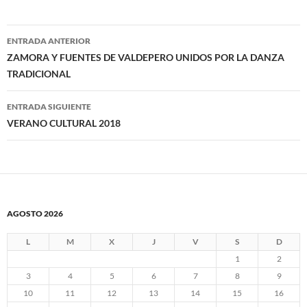
Navegación
ENTRADA ANTERIOR
de
ZAMORA Y FUENTES DE VALDEPERO UNIDOS POR LA DANZA
TRADICIONAL
entradas
ENTRADA SIGUIENTE
VERANO CULTURAL 2018
AGOSTO 2026
L
M
X
J
V
S
D
1
2
3
4
5
6
7
8
9
10
11
12
13
14
15
16