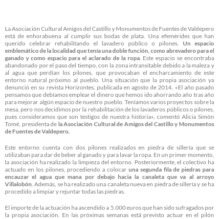
La Asociación Cultural Amigos del Castillo y Monumentos de Fuentes de Valdepero
está de enhorabuena al cumplir sus bodas de plata. Una efemérides que han
querido celebrar rehabilitando el lavadero público o pilones.
Un espacio
emblemático de la localidad que tenía una doble función, como abrevadero para el
ganado y como espacio para el aclarado de la ropa
. Este espacio se encontraba
abandonado por el paso del tiempo, con la zona intransitable debido a la maleza y
al agua que perdían los pilones, que provocaban el encharcamiento de este
entorno natural próximo al pueblo. Una situación que la propia asociación ya
denunció en su revista Horizontes, publicada en agosto de 2014. «El año pasado
pensamos que debíamos emplear el dinero que hemos ido ahorrando año tras año
para mejorar algún espacio de nuestro pueblo. Teníamos varios proyectos sobre la
mesa, pero nos decidimos por la rehabilitación de los lavaderos públicos o pilones,
pues consideramos que son testigos de nuestra historia», comentó Alicia Simón
Tomé, presidenta de
la Asociación Cultural de Amigos del Castillo y Monumentos
de Fuentes de Valdepero.
Este entorno cuenta con dos pilones realizados en piedra de sillería que se
utilizaban para dar de beber al ganado y para lavar la ropa. En un primer momento,
la asociación ha realizado la limpieza del entorno. Posteriormente, el colectivo ha
actuado en los pilones, procediendo a colocar
una segunda fila de piedras para
encauzar el agua que mana por debajo hacia la canaleta que va al arroyo
Villalobón
. Además, se ha realizado una canaleta nueva en piedra de sillería y se ha
procedido a limpiar y rejuntar todas las piedras.
El importe de la actuación ha ascendido a 5.000 euros que han sido sufragados por
la propia asociación. En las próximas semanas está previsto actuar en el pilón