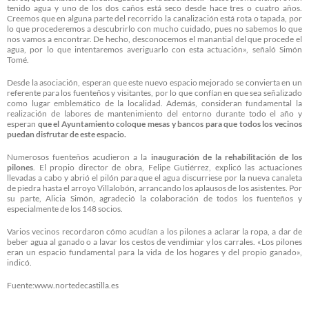
tenido agua y uno de los dos caños está seco desde hace tres o cuatro años.
Creemos que en alguna parte del recorrido la canalización está rota o tapada, por
lo que procederemos a descubrirlo con mucho cuidado, pues no sabemos lo que
nos vamos a encontrar. De hecho, desconocemos el manantial del que procede el
agua, por lo que intentaremos averiguarlo con esta actuación», señaló Simón
Tomé.
Desde la asociación, esperan que este nuevo espacio mejorado se convierta en un
referente para los fuenteños y visitantes, por lo que confían en que sea señalizado
como lugar emblemático de la localidad. Además, consideran fundamental la
realización de labores de mantenimiento del entorno durante todo el año y
esperan
que el Ayuntamiento coloque mesas y bancos para que todos los vecinos
puedan disfrutar de este espacio.
Numerosos fuenteños acudieron a la
inauguración de la rehabilitación de los
pilones
. El propio director de obra, Felipe Gutiérrez, explicó las actuaciones
llevadas a cabo y abrió el pilón para que el agua discurriese por la nueva canaleta
de piedra hasta el arroyo Villalobón, arrancando los aplausos de los asistentes. Por
su parte, Alicia Simón, agradeció la colaboración de todos los fuenteños y
especialmente de los 148 socios.
Varios vecinos recordaron cómo acudían a los pilones a aclarar la ropa, a dar de
beber agua al ganado o a lavar los cestos de vendimiar y los carrales. «Los pilones
eran un espacio fundamental para la vida de los hogares y del propio ganado»,
indicó.
Fuente:www.nortedecastilla.es