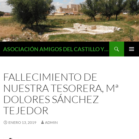
Saltar
al
contenido
Buscar
ASOCIACIÓN AMIGOS DEL CASTILLO Y MONUMENTOS DE FUENTES DE VALDEPERO
MENÚ
PRINCI
FALLECIMIENTO DE
NUESTRA TESORERA, Mª
DOLORES SÁNCHEZ
TEJEDOR
ENERO 13, 2019
ADMIN