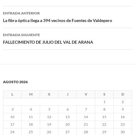
Navegación
ENTRADA ANTERIOR
de
La fibra óptica llega a 394 vecinos de Fuentes de Valdepero
entradas
ENTRADA SIGUIENTE
FALLECIMIENTO DE JULIO DEL VAL DE ARANA
AGOSTO 2026
L
M
X
J
V
S
D
1
2
3
4
5
6
7
8
9
10
11
12
13
14
15
16
17
18
19
20
21
22
23
24
25
26
27
28
29
30