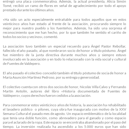
entregó una placa conmemorativa. Además, la actual presidenta, Alicia Simón
Tomé, recibió un ramo de flores en señal de agradecimiento por todo el apoyo
prestado durante los últimos años.
«Ha sido un acto especialmente entrañable para todos aquellos que en estos
veinticinco años han estado al frente de la asociación, procurando siempre lo
mejor para nuestro pueblo y los fuenteños. Además, ha sido una sorpresa el
reconocimiento que me han hecho, por lo que también he sentido el cariño de
todos los socios y vecinos», comentó.
La asociación tuvo también un especial recuerdo para Ángel Pastor Rebollar,
fallecido el año pasado, al que nombraron socio de honor a título póstumo. Ángel
fue miembro de la junta directiva durante muchos años y siempre estuvo
involucrado en la asociación y en todo lo relacionado con la vida social y cultural
de Fuentes de Valdepero.
El año pasado el colectivo concedió también el título póstumo de socia de honor a
María Asunción Martínez Pedroso, por su entrega y generosidad.
El colectivo cuenta con otros dos socios de honor, Nicolás Villa Calvo y Fernando
Martín Antolín, autores del libro «Historia documentada de Fuentes de
Valdepero», cuyos derechos fueron cedidos a la asociación.
Para conmemorar estos veinticinco años de historia, la asociación ha rehabilitado
el lavadero público o pilones, cuya obra fue inaugurada con motivo de la XXV
Semana Cultural el pasado mes de agosto. Un espacio emblemático de la localidad
que tenía una doble función, como abrevadero para el ganado y como espacio
para el aclarado de la ropa. Este espacio se encontraba abandonado por el paso del
tiempo. La inversión realizada ha ascendido a los 5.000 euros que han sido