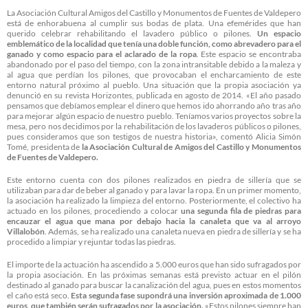
La Asociación Cultural Amigos del Castillo y Monumentos de Fuentes de Valdepero
está de enhorabuena al cumplir sus bodas de plata. Una efemérides que han
querido celebrar rehabilitando el lavadero público o pilones.
Un espacio
emblemático de la localidad que tenía una doble función, como abrevadero para el
ganado y como espacio para el aclarado de la ropa
. Este espacio se encontraba
abandonado por el paso del tiempo, con la zona intransitable debido a la maleza y
al agua que perdían los pilones, que provocaban el encharcamiento de este
entorno natural próximo al pueblo. Una situación que la propia asociación ya
denunció en su revista Horizontes, publicada en agosto de 2014. «El año pasado
pensamos que debíamos emplear el dinero que hemos ido ahorrando año tras año
para mejorar algún espacio de nuestro pueblo. Teníamos varios proyectos sobre la
mesa, pero nos decidimos por la rehabilitación de los lavaderos públicos o pilones,
pues consideramos que son testigos de nuestra historia», comentó Alicia Simón
Tomé, presidenta de
la Asociación Cultural de Amigos del Castillo y Monumentos
de Fuentes de Valdepero.
Este entorno cuenta con dos pilones realizados en piedra de sillería que se
utilizaban para dar de beber al ganado y para lavar la ropa. En un primer momento,
la asociación ha realizado la limpieza del entorno. Posteriormente, el colectivo ha
actuado en los pilones, procediendo a colocar
una segunda fila de piedras para
encauzar el agua que mana por debajo hacia la canaleta que va al arroyo
Villalobón
. Además, se ha realizado una canaleta nueva en piedra de sillería y se ha
procedido a limpiar y rejuntar todas las piedras.
El importe de la actuación ha ascendido a 5.000 euros que han sido sufragados por
la propia asociación. En las próximas semanas está previsto actuar en el pilón
destinado al ganado para buscar la canalización del agua, pues en estos momentos
el caño está seco.
Esta segunda fase supondrá una inversión aproximada de 1.000
euros, que también serán sufragados por la asociación.
«Estos pilones siempre han