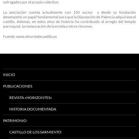
sufragados por el propio colectivo.
La asociación cuenta actualmente con 150 socios y desde su fundación
desempeñó un papel fundamental para que la Diputación de Palencia adquiriese el
castillo. Además, en estos años de historia ha contribuido al arreglo del templo
parroquial, la restauración de la ermita y otros rincones.
Fuente: www.elnortedecastilla.es
INICIO
PUBLICACIONES
REVISTA «HORIZONTES»
HISTORIA DOCUMENTADA
PATRIMONIO
CASTILLO DE LOS SARMIENTO