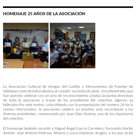
HOMENAJE 25 AÑOS DE LA ASOCIACIÓN
La Asociación Cultural de Amigos del Castillo y Monumentos de Fuentes de
Valdepero está de enhorabuena al cumplir sus boda de plata. Una efemérides que
han querido celebrar con un acto de reconocimiento a todas las juntas directivas
de toda la asociación a través de los presidentes del colectivo, algunos ya
fallecidos.Por este motivo, coincidiendo con la presentación del número 24 de la
revista «Horizontes», la asociación celebró un emotivo acto recordando a los
diversos presidentes, comenzando por Joan Díez Dueñas, uno de los impulsores
del colectivo.
El homenaje también recordó a Miguel Ángel García Carretero, Fernando Martín
Antolín, José Antonio Pedroso Álvarez y Lucio Martínez Aragón, a los que se les