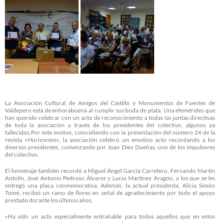
La Asociación Cultural de Amigos del Castillo y Monumentos de Fuentes de
Valdepero está de enhorabuena al cumplir sus boda de plata. Una efemérides que
han querido celebrar con un acto de reconocimiento a todas las juntas directivas
de toda la asociación a través de los presidentes del colectivo, algunos ya
fallecidos.Por este motivo, coincidiendo con la presentación del número 24 de la
revista «Horizontes», la asociación celebró un emotivo acto recordando a los
diversos presidentes, comenzando por Joan Díez Dueñas, uno de los impulsores
del colectivo.
El homenaje también recordó a Miguel Ángel García Carretero, Fernando Martín
Antolín, José Antonio Pedroso Álvarez y Lucio Martínez Aragón, a los que se les
entregó una placa conmemorativa. Además, la actual presidenta, Alicia Simón
Tomé, recibió un ramo de flores en señal de agradecimiento por todo el apoyo
prestado durante los últimos años.
«Ha sido un acto especialmente entrañable para todos aquellos que en estos