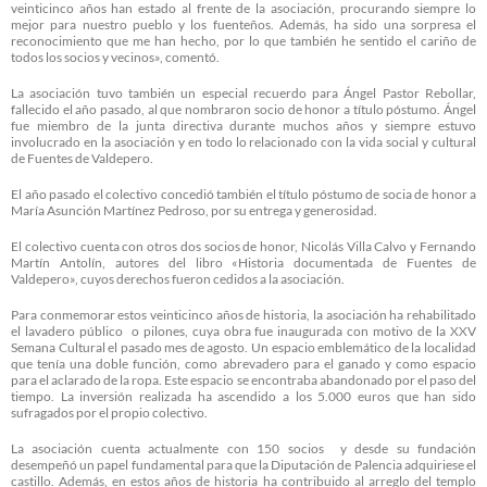
veinticinco años han estado al frente de la asociación, procurando siempre lo
mejor para nuestro pueblo y los fuenteños. Además, ha sido una sorpresa el
reconocimiento que me han hecho, por lo que también he sentido el cariño de
todos los socios y vecinos», comentó.
La asociación tuvo también un especial recuerdo para Ángel Pastor Rebollar,
fallecido el año pasado, al que nombraron socio de honor a título póstumo. Ángel
fue miembro de la junta directiva durante muchos años y siempre estuvo
involucrado en la asociación y en todo lo relacionado con la vida social y cultural
de Fuentes de Valdepero.
El año pasado el colectivo concedió también el título póstumo de socia de honor a
María Asunción Martínez Pedroso, por su entrega y generosidad.
El colectivo cuenta con otros dos socios de honor, Nicolás Villa Calvo y Fernando
Martín Antolín, autores del libro «Historia documentada de Fuentes de
Valdepero», cuyos derechos fueron cedidos a la asociación.
Para conmemorar estos veinticinco años de historia, la asociación ha rehabilitado
el lavadero público o pilones, cuya obra fue inaugurada con motivo de la XXV
Semana Cultural el pasado mes de agosto. Un espacio emblemático de la localidad
que tenía una doble función, como abrevadero para el ganado y como espacio
para el aclarado de la ropa. Este espacio se encontraba abandonado por el paso del
tiempo. La inversión realizada ha ascendido a los 5.000 euros que han sido
sufragados por el propio colectivo.
La asociación cuenta actualmente con 150 socios y desde su fundación
desempeñó un papel fundamental para que la Diputación de Palencia adquiriese el
castillo. Además, en estos años de historia ha contribuido al arreglo del templo