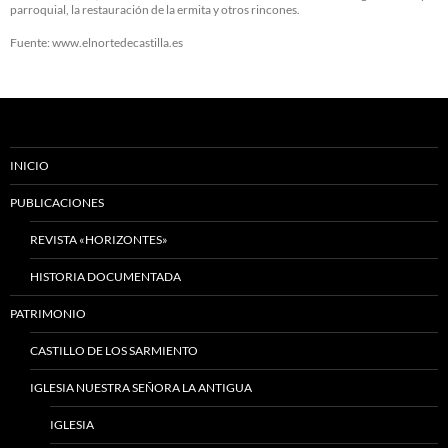
parroquial, la restauración de la ermita y otros rincones.
Fuente: www.elnortedecastilla.es
INICIO
PUBLICACIONES
REVISTA «HORIZONTES»
HISTORIA DOCUMENTADA
PATRIMONIO
CASTILLO DE LOS SARMIENTO
IGLESIA NUESTRA SEÑORA LA ANTIGUA
IGLESIA