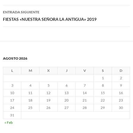
entradas
ENTRADA SIGUIENTE
FIESTAS «NUESTRA SEÑORA LA ANTIGUA» 2019
AGOSTO 2026
L
M
X
J
V
S
D
1
2
3
4
5
6
7
8
9
10
11
12
13
14
15
16
17
18
19
20
21
22
23
24
25
26
27
28
29
30
31
« Feb