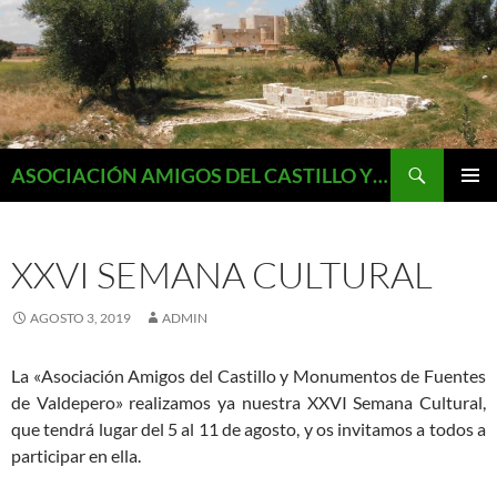
Saltar
al
contenido
Buscar
ASOCIACIÓN AMIGOS DEL CASTILLO Y MONUMENTOS DE FUENTES DE VALDEPERO
MENÚ
PRINCI
XXVI SEMANA CULTURAL
AGOSTO 3, 2019
ADMIN
La «Asociación Amigos del Castillo y Monumentos de Fuentes
de Valdepero» realizamos ya nuestra XXVI Semana Cultural,
que tendrá lugar del 5 al 11 de agosto, y os invitamos a todos a
participar en ella.