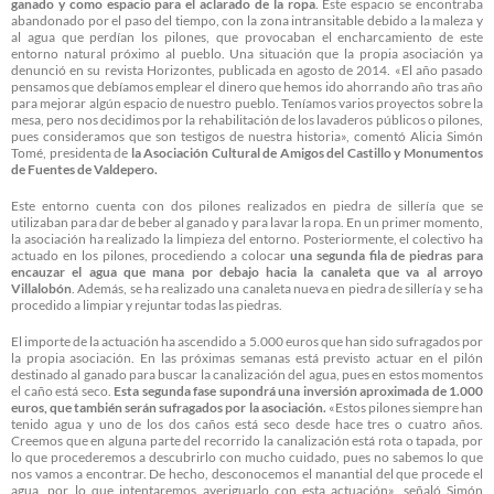
ganado y como espacio para el aclarado de la ropa
. Este espacio se encontraba
abandonado por el paso del tiempo, con la zona intransitable debido a la maleza y
al agua que perdían los pilones, que provocaban el encharcamiento de este
entorno natural próximo al pueblo. Una situación que la propia asociación ya
denunció en su revista Horizontes, publicada en agosto de 2014. «El año pasado
pensamos que debíamos emplear el dinero que hemos ido ahorrando año tras año
para mejorar algún espacio de nuestro pueblo. Teníamos varios proyectos sobre la
mesa, pero nos decidimos por la rehabilitación de los lavaderos públicos o pilones,
pues consideramos que son testigos de nuestra historia», comentó Alicia Simón
Tomé, presidenta de
la Asociación Cultural de Amigos del Castillo y Monumentos
de Fuentes de Valdepero.
Este entorno cuenta con dos pilones realizados en piedra de sillería que se
utilizaban para dar de beber al ganado y para lavar la ropa. En un primer momento,
la asociación ha realizado la limpieza del entorno. Posteriormente, el colectivo ha
actuado en los pilones, procediendo a colocar
una segunda fila de piedras para
encauzar el agua que mana por debajo hacia la canaleta que va al arroyo
Villalobón
. Además, se ha realizado una canaleta nueva en piedra de sillería y se ha
procedido a limpiar y rejuntar todas las piedras.
El importe de la actuación ha ascendido a 5.000 euros que han sido sufragados por
la propia asociación. En las próximas semanas está previsto actuar en el pilón
destinado al ganado para buscar la canalización del agua, pues en estos momentos
el caño está seco.
Esta segunda fase supondrá una inversión aproximada de 1.000
euros, que también serán sufragados por la asociación.
«Estos pilones siempre han
tenido agua y uno de los dos caños está seco desde hace tres o cuatro años.
Creemos que en alguna parte del recorrido la canalización está rota o tapada, por
lo que procederemos a descubrirlo con mucho cuidado, pues no sabemos lo que
nos vamos a encontrar. De hecho, desconocemos el manantial del que procede el
agua, por lo que intentaremos averiguarlo con esta actuación», señaló Simón