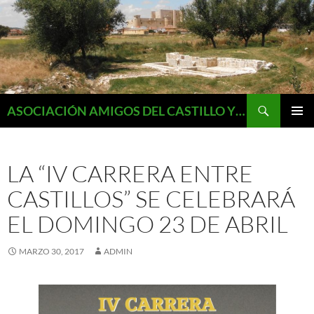
Saltar
al
contenido
Buscar
ASOCIACIÓN AMIGOS DEL CASTILLO Y MONUMENTOS DE FUENTES DE VALDEPERO
MENÚ
PRINCI
LA “IV CARRERA ENTRE
CASTILLOS” SE CELEBRARÁ
EL DOMINGO 23 DE ABRIL
MARZO 30, 2017
ADMIN