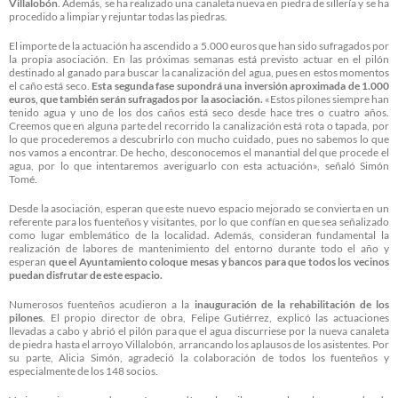
Villalobón
. Además, se ha realizado una canaleta nueva en piedra de sillería y se ha
procedido a limpiar y rejuntar todas las piedras.
El importe de la actuación ha ascendido a 5.000 euros que han sido sufragados por
la propia asociación. En las próximas semanas está previsto actuar en el pilón
destinado al ganado para buscar la canalización del agua, pues en estos momentos
el caño está seco.
Esta segunda fase supondrá una inversión aproximada de 1.000
euros, que también serán sufragados por la asociación.
«Estos pilones siempre han
tenido agua y uno de los dos caños está seco desde hace tres o cuatro años.
Creemos que en alguna parte del recorrido la canalización está rota o tapada, por
lo que procederemos a descubrirlo con mucho cuidado, pues no sabemos lo que
nos vamos a encontrar. De hecho, desconocemos el manantial del que procede el
agua, por lo que intentaremos averiguarlo con esta actuación», señaló Simón
Tomé.
Desde la asociación, esperan que este nuevo espacio mejorado se convierta en un
referente para los fuenteños y visitantes, por lo que confían en que sea señalizado
como lugar emblemático de la localidad. Además, consideran fundamental la
realización de labores de mantenimiento del entorno durante todo el año y
esperan
que el Ayuntamiento coloque mesas y bancos para que todos los vecinos
puedan disfrutar de este espacio.
Numerosos fuenteños acudieron a la
inauguración de la rehabilitación de los
pilones
. El propio director de obra, Felipe Gutiérrez, explicó las actuaciones
llevadas a cabo y abrió el pilón para que el agua discurriese por la nueva canaleta
de piedra hasta el arroyo Villalobón, arrancando los aplausos de los asistentes. Por
su parte, Alicia Simón, agradeció la colaboración de todos los fuenteños y
especialmente de los 148 socios.