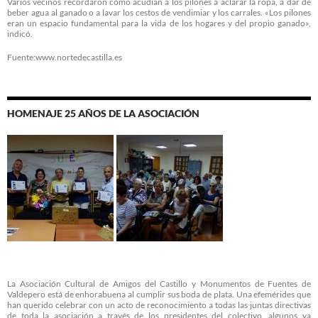
Varios vecinos recordaron cómo acudían a los pilones a aclarar la ropa, a dar de
beber agua al ganado o a lavar los cestos de vendimiar y los carrales. «Los pilones
eran un espacio fundamental para la vida de los hogares y del propio ganado»,
indicó.
Fuente:www.nortedecastilla.es
HOMENAJE 25 AÑOS DE LA ASOCIACIÓN
La Asociación Cultural de Amigos del Castillo y Monumentos de Fuentes de
Valdepero está de enhorabuena al cumplir sus boda de plata. Una efemérides que
han querido celebrar con un acto de reconocimiento a todas las juntas directivas
de toda la asociación a través de los presidentes del colectivo, algunos ya