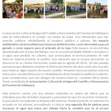
La Asociación Cultural Amigos del Castillo y Monumentos de Fuentes de Valdepero
está de enhorabuena al cumplir sus bodas de plata. Una efemérides que han
querido celebrar rehabilitando el lavadero público o pilones.
Un espacio
emblemático de la localidad que tenía una doble función, como abrevadero para el
ganado y como espacio para el aclarado de la ropa
. Este espacio se encontraba
abandonado por el paso del tiempo, con la zona intransitable debido a la maleza y
al agua que perdían los pilones, que provocaban el encharcamiento de este
entorno natural próximo al pueblo. Una situación que la propia asociación ya
denunció en su revista Horizontes, publicada en agosto de 2014. «El año pasado
pensamos que debíamos emplear el dinero que hemos ido ahorrando año tras año
para mejorar algún espacio de nuestro pueblo. Teníamos varios proyectos sobre la
mesa, pero nos decidimos por la rehabilitación de los lavaderos públicos o pilones,
pues consideramos que son testigos de nuestra historia», comentó Alicia Simón
Tomé, presidenta de
la Asociación Cultural de Amigos del Castillo y Monumentos
de Fuentes de Valdepero.
Este entorno cuenta con dos pilones realizados en piedra de sillería que se
utilizaban para dar de beber al ganado y para lavar la ropa. En un primer momento,
la asociación ha realizado la limpieza del entorno. Posteriormente, el colectivo ha
actuado en los pilones, procediendo a colocar
una segunda fila de piedras para
encauzar el agua que mana por debajo hacia la canaleta que va al arroyo