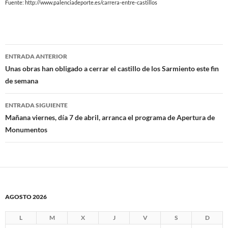
Fuente: http://www.palenciadeporte.es/carrera-entre-castillos
Navegación
ENTRADA ANTERIOR
de
Unas obras han obligado a cerrar el castillo de los Sarmiento este fin
de semana
entradas
ENTRADA SIGUIENTE
Mañana viernes, día 7 de abril, arranca el programa de Apertura de
Monumentos
AGOSTO 2026
L
M
X
J
V
S
D