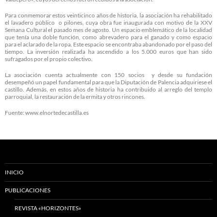
Para conmemorar estos veinticinco años de historia, la asociación ha rehabilitado
el lavadero público o pilones, cuya obra fue inaugurada con motivo de la XXV
Semana Cultural el pasado mes de agosto. Un espacio emblemático de la localidad
que tenía una doble función, como abrevadero para el ganado y como espacio
para el aclarado de la ropa. Este espacio se encontraba abandonado por el paso del
tiempo. La inversión realizada ha ascendido a los 5.000 euros que han sido
sufragados por el propio colectivo.
La asociación cuenta actualmente con 150 socios y desde su fundación
desempeñó un papel fundamental para que la Diputación de Palencia adquiriese el
castillo. Además, en estos años de historia ha contribuido al arreglo del templo
parroquial, la restauración de la ermita y otros rincones.
Fuente: www.elnortedecastilla.es
INICIO
PUBLICACIONES
REVISTA «HORIZONTES»