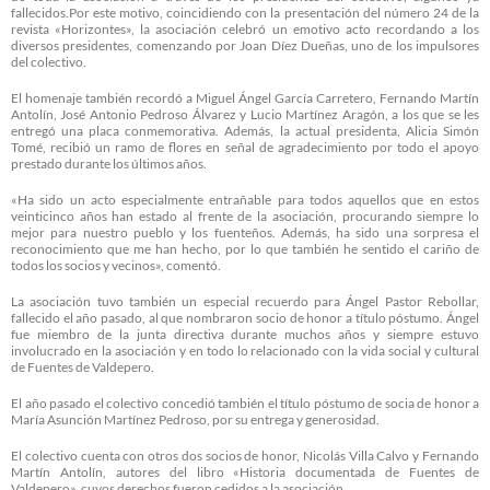
fallecidos.Por este motivo, coincidiendo con la presentación del número 24 de la
revista «Horizontes», la asociación celebró un emotivo acto recordando a los
diversos presidentes, comenzando por Joan Díez Dueñas, uno de los impulsores
del colectivo.
El homenaje también recordó a Miguel Ángel García Carretero, Fernando Martín
Antolín, José Antonio Pedroso Álvarez y Lucio Martínez Aragón, a los que se les
entregó una placa conmemorativa. Además, la actual presidenta, Alicia Simón
Tomé, recibió un ramo de flores en señal de agradecimiento por todo el apoyo
prestado durante los últimos años.
«Ha sido un acto especialmente entrañable para todos aquellos que en estos
veinticinco años han estado al frente de la asociación, procurando siempre lo
mejor para nuestro pueblo y los fuenteños. Además, ha sido una sorpresa el
reconocimiento que me han hecho, por lo que también he sentido el cariño de
todos los socios y vecinos», comentó.
La asociación tuvo también un especial recuerdo para Ángel Pastor Rebollar,
fallecido el año pasado, al que nombraron socio de honor a título póstumo. Ángel
fue miembro de la junta directiva durante muchos años y siempre estuvo
involucrado en la asociación y en todo lo relacionado con la vida social y cultural
de Fuentes de Valdepero.
El año pasado el colectivo concedió también el título póstumo de socia de honor a
María Asunción Martínez Pedroso, por su entrega y generosidad.
El colectivo cuenta con otros dos socios de honor, Nicolás Villa Calvo y Fernando
Martín Antolín, autores del libro «Historia documentada de Fuentes de
Valdepero», cuyos derechos fueron cedidos a la asociación.